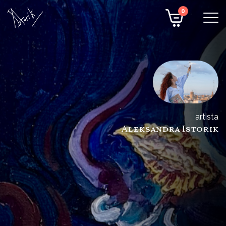
0
artista
Aleksandra Istorik